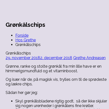
Videre
til
Velvære
indhold
Hos
for
krop,
Grethe
sind
Grønkålschips
og
sjæl
Forside
Hos Grethe
Grønkålschips
Grønkålschips
29. november 2018
2. december 2018
Grethe Andreasen
Grønne, ranke og stolte grønkål fra min lille have er en
himmerigsmundfuld og et vitaminboost.
Og især når de, på magisk vis, trylles om til de sprødeste
og lækre chips.
Sådan her gør jeg:
Skyl grønkålsbladene rigtig godt, så der ikke skjuler
sig nogen urenheder i grønkålens fine krøller.