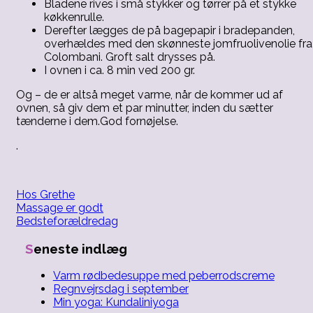
Bladene rives i små stykker og tørrer på et stykke
køkkenrulle.
Derefter lægges de på bagepapir i bradepanden,
overhældes med den skønneste jomfruolivenolie fra
Colombani. Groft salt drysses på.
I ovnen i ca. 8 min ved 200 gr.
Og – de er altså meget varme, når de kommer ud af
ovnen, så giv dem et par minutter, inden du sætter
tænderne i dem.
God fornøjelse.
.
Hos Grethe
Indlægsnavigation
Massage er godt
Bedsteforældredag
Seneste indlæg
Varm rødbedesuppe med peberrodscreme
Regnvejrsdag i september
Min yoga: Kundaliniyoga