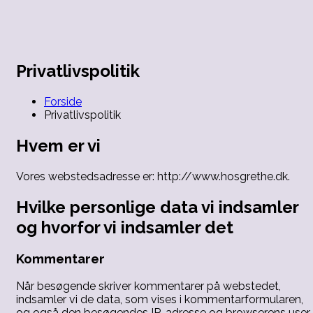
Videre
til
Velvære
indhold
Hos
for
krop,
Grethe
sind
Privatlivspolitik
og
sjæl
Forside
Privatlivspolitik
Hvem er vi
Vores webstedsadresse er: http://www.hosgrethe.dk.
Hvilke personlige data vi indsamler
og hvorfor vi indsamler det
Kommentarer
Når besøgende skriver kommentarer på webstedet,
indsamler vi de data, som vises i kommentarformularen,
og også den besøgendes IP-adresse og browserens user